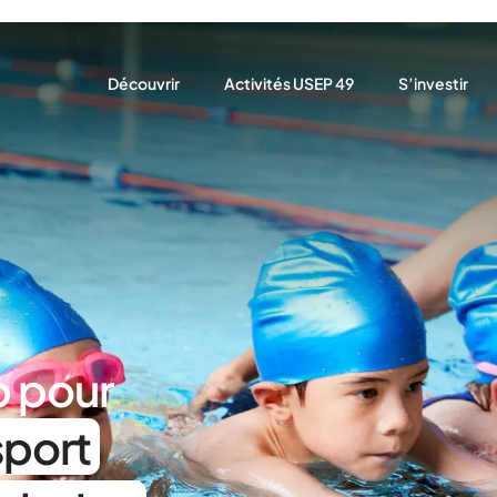
Découvrir
Activités USEP 49
S’investir
Présentation
Rencontres sportives associatives U
Brochure 20
Notre rôle
Stage multisport vacances
Gérer mon as
Nos actions
Angers Ecole de sport USEP
S’affilier / A
Nos partenaires
Être bénévol
Nous trouver
p pour
sport