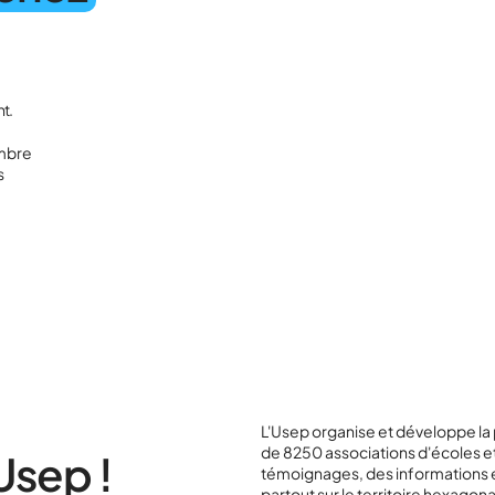
t.
ombre
s
L'Usep organise et développe la 
de 8250 associations d'écoles e
Usep !
témoignages, des informations et 
partout sur le territoire hexagona