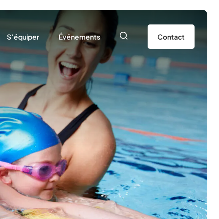
S’équiper
Événements
Contact
SEP 49
25/2026
Nos ressources
Agenda
sociation
Prêt de matériel
Actualités
dhérer à l’USEP
e