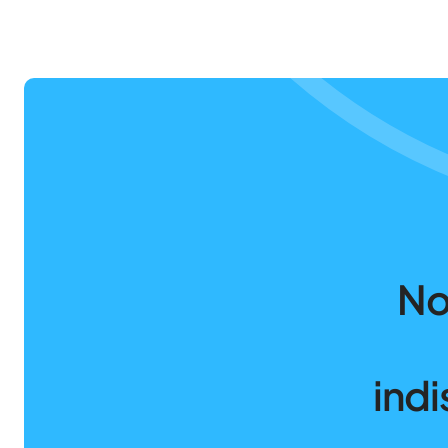
No
indi