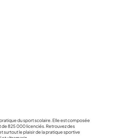
pratique du sport scolaire. Elle est composée
t de 825 000 licenciés. Retrouvez des
surtout le plaisir de la pratique sportive
l et ultramarin.