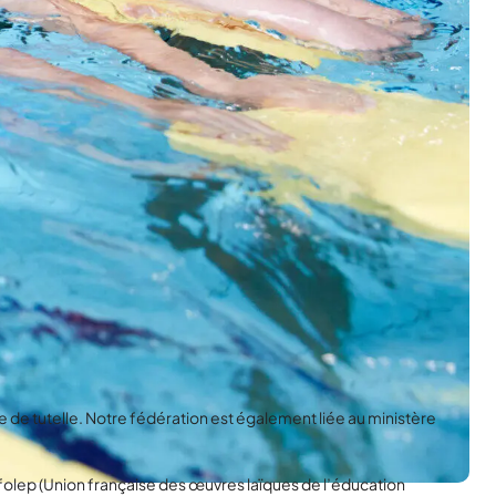
 de tutelle. Notre fédération est également liée au ministère
’Ufolep (Union française des œuvres laïques de l’éducation