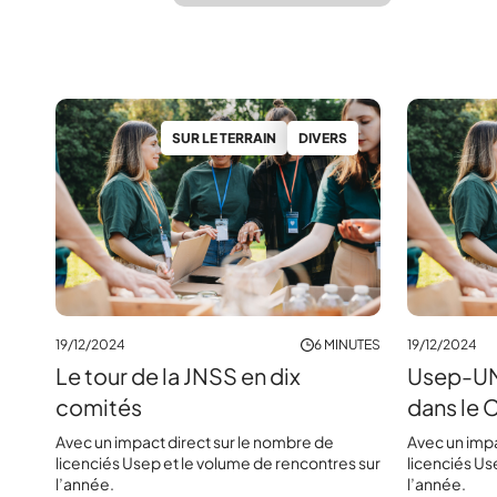
SUR LE TERRAIN
DIVERS
19/12/2024
6 MINUTES
19/12/2024
Le tour de la JNSS en dix
Usep-UNS
comités
dans le 
Avec un impact direct sur le nombre de
Avec un impa
licenciés Usep et le volume de rencontres sur
licenciés Us
l’année.
l’année.