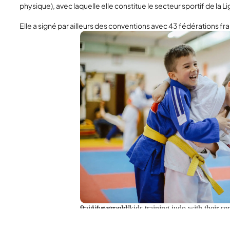
physique), avec laquelle elle constitue le secteur sportif de la 
Elle a signé par ailleurs des conventions avec 43 fédérations fra
9 - 14 year old kids training judo with their sensei teacher at the dojo gym training ground.