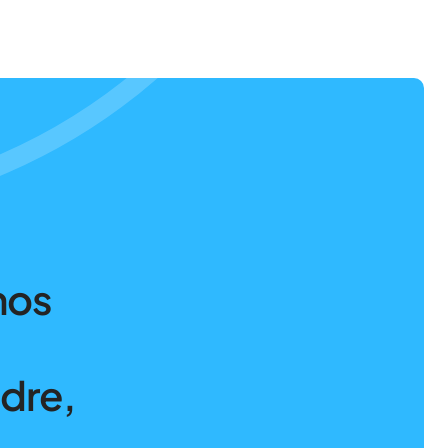
nos
ndre,