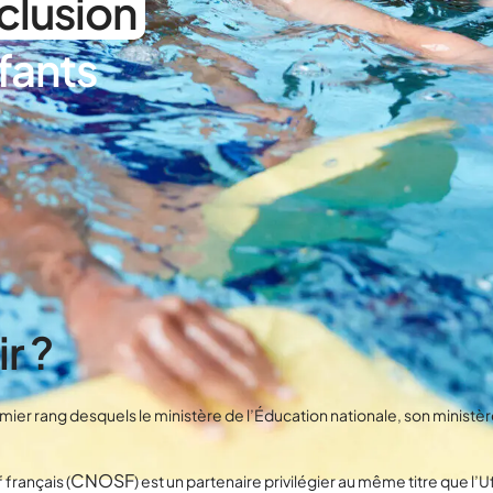
nclusion
fants
r ?
er rang desquels le ministère de l’Éducation nationale, son ministère
CNOSF
 français (
) est un partenaire privilégier au même titre que l