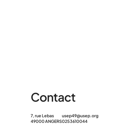
Contact
7, rue Lebas
usep49@usep.org
49000 ANGERS
0253610044