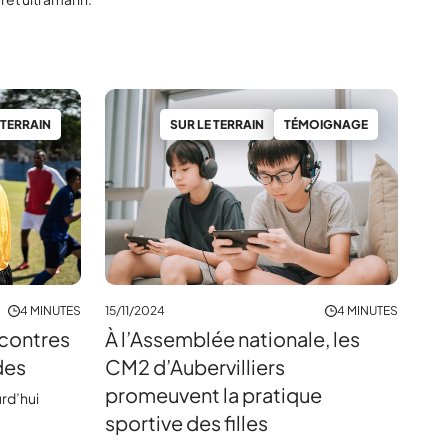
 TERRAIN
SUR LE TERRAIN
TÉMOIGNAGE
4 MINUTES
15/11/2024
4 MINUTES
ncontres
À l’Assemblée nationale, les
des
CM2 d’Aubervilliers
promeuvent la pratique
urd’hui
sportive des filles