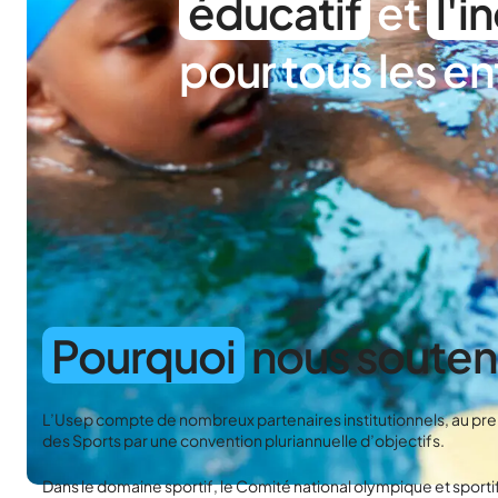
éducatif
et
l'i
pour tous les en
Pourquoi
nous souteni
L’Usep compte de nombreux partenaires institutionnels, au premi
des Sports par une convention pluriannuelle d’objectifs.
Dans le domaine sportif, le Comité national olympique et sportif