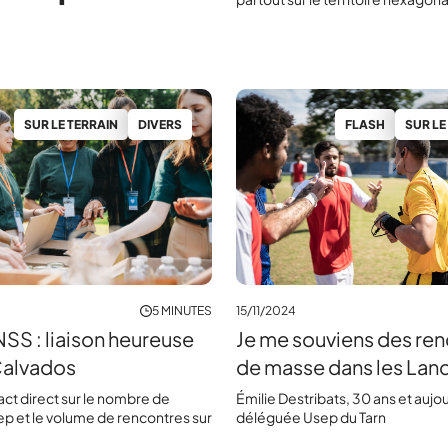
SUR LE TERRAIN
DIVERS
FLASH
SUR LE
5 MINUTES
15/11/2024
S : liaison heureuse
Je me souviens des re
Calvados
de masse dans les Lan
ct direct sur le nombre de
​Émilie Destribats, 30 ans et aujo
ep et le volume de rencontres sur
déléguée Usep du Tarn