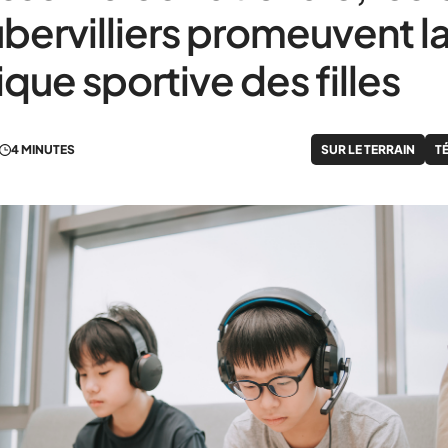
bervilliers promeuvent l
ique sportive des filles
4 MINUTES
SUR LE TERRAIN
T