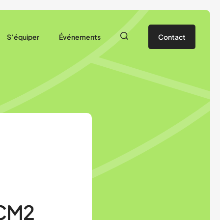
S’équiper
Événements
Contact
SEP 49
25/2026
Nos ressources
Agenda
sociation
Prêt de matériel
Actualités
dhérer à l’USEP
e
 CM2