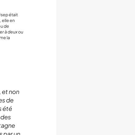
Usep était
 elle en
eu de
per à deux ou
ime la
 et non
es de
s été
 des
tagne
s par un