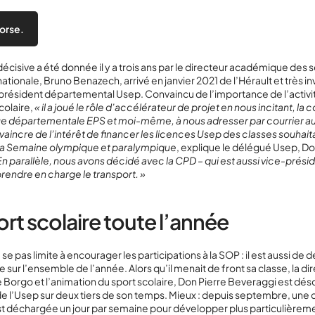
orse.
décisive a été donnée il y a trois ans par le directeur académique des 
ationale, Bruno Benazech, arrivé en janvier 2021 de l’Hérault et très in
président départemental Usep. Convaincu de l’importance de l’activ
colaire,
« il a joué le rôle d’accélérateur de projet en nous incitant, la 
 départementale EPS et moi-même, à nous adresser par courrier au
vaincre de l’intérêt de financer les licences Usep des classes souhait
à la Semaine olympique et paralympique
, explique le délégué Usep, Do
En parallèle, nous avons décidé avec la CPD – qui est aussi vice-prési
prendre en charge le transport. »
rt scolaire toute l’année
 se pas limite à encourager les participations à la SOP : il est aussi de 
e sur l’ensemble de l’année. Alors qu’il menait de front sa classe, la di
 Borgo et l’animation du sport scolaire, Don Pierre Beveraggi est dés
de l’Usep sur deux tiers de son temps. Mieux : depuis septembre, une 
t déchargée un jour par semaine pour développer plus particulièreme