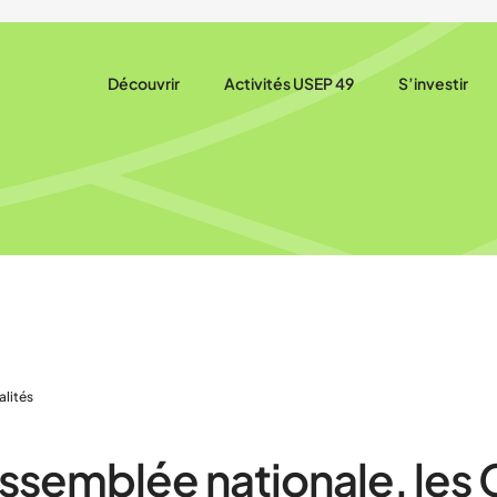
Découvrir
Activités USEP 49
S’investir
Présentation
Rencontres sportives associatives U
Brochure 20
Notre rôle
Stage multisport vacances
Gérer mon as
Nos actions
Angers Ecole de sport USEP
S’affilier / A
Nos partenaires
Être bénévol
Nous trouver
alités
Assemblée nationale, les