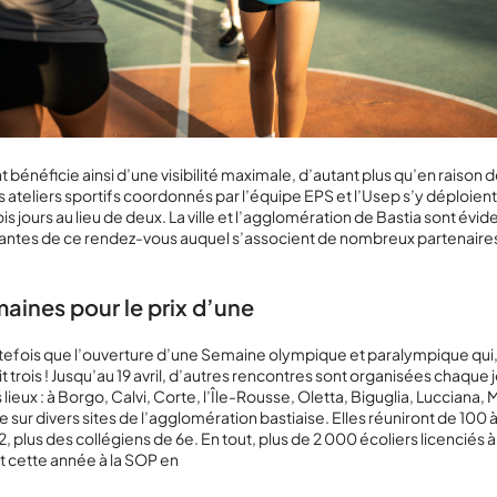
bénéficie ainsi d’une visibilité maximale, d’autant plus qu’en raison d
ateliers sportifs coordonnés par l’équipe EPS et l’Usep s’y déploient
ois jours au lieu de deux. La ville et l’agglomération de Bastia sont év
antes de ce rendez-vous auquel s’associent de nombreux partenaires
maines pour le prix d’une
tefois que l’ouverture d’une Semaine olympique et paralympique qui
t trois ! Jusqu’au 19 avril, d’autres rencontres sont organisées chaque j
 lieux : à Borgo, Calvi, Corte, l’Île-Rousse, Oletta, Biguglia, Lucciana,
ue sur divers sites de l’agglomération bastiaise. Elles réuniront de 100 
 plus des collégiens de 6
e
. En tout, plus de 2 000 écoliers licenciés 
t cette année à la SOP en