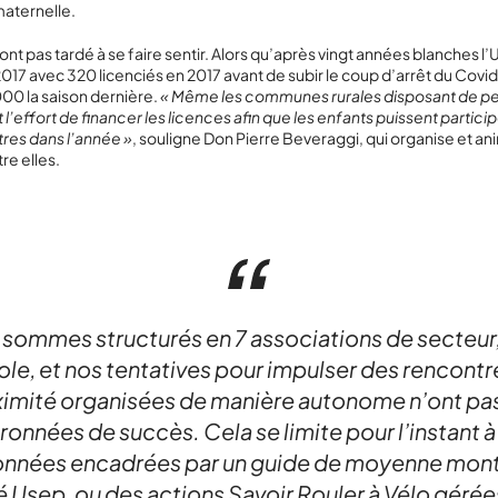
maternelle.
ont pas tardé à se faire sentir. Alors qu’après vingt années blanches l’
2017 avec 320 licenciés en 2017 avant de subir le coup d’arrêt du Covid,
00 la saison dernière.
« Même les communes rurales disposant de p
l’effort de financer les licences afin que les enfants puissent partici
tres dans l’année »
, souligne Don Pierre Beveraggi, qui organise et an
re elles.
 sommes structurés en 7 associations de secteur,
ole, et nos tentatives pour impulser des rencontr
imité organisées de manière autonome n’ont pa
ronnées de succès. Cela se limite pour l’instant à
onnées encadrées par un guide de moyenne mon
é Usep, ou des actions Savoir Rouler à Vélo gérée