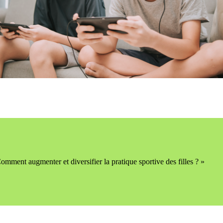
omment augmenter et diversifier la pratique sportive des filles ? »