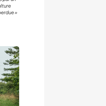
ulture
 perdue »