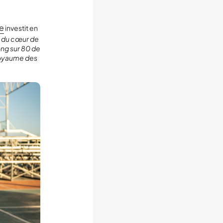
e
investit en
t du cœur de
ong sur 80 de
 royaume des