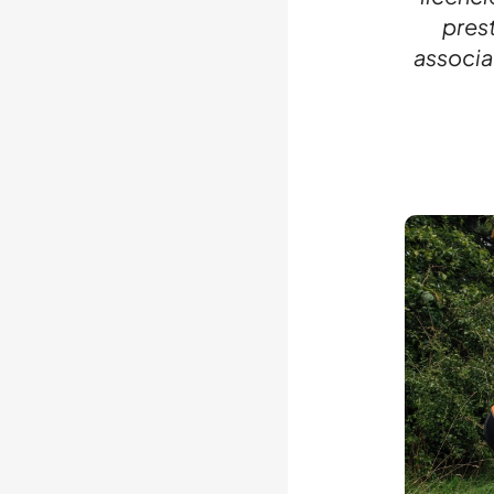
prest
associat