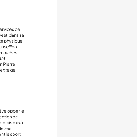
services de
vesti dans sa
ité physique
conseillère
x maires
ant
n Pierre
dente de
développer le
rection de
ormais mis à
de ses
nt le sport