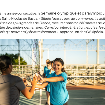
Semaine olympique et paralympiqu
sième année consécutive, la
e Saint-Nicolas de Bastia.
« Située face au port de commerce, il s’agi
est l’une des plus grandes de France, mesurant environ 280 mètres de l
ntée de palmiers centenaires. Carrefour intergénérationnel, c’est le
iais qui peuvent s’y ébattre librement »
, apprend-on dans Wikipédia.