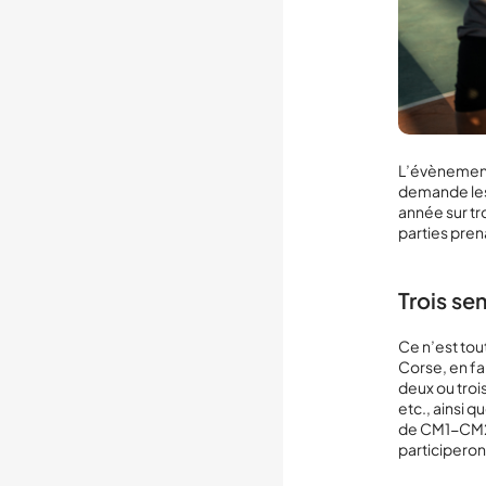
L’évènement 
demande les 
année sur tr
parties pren
Trois se
Ce n’est tou
Corse, en fai
deux ou trois
etc., ainsi q
de CM1-CM2,
participeron