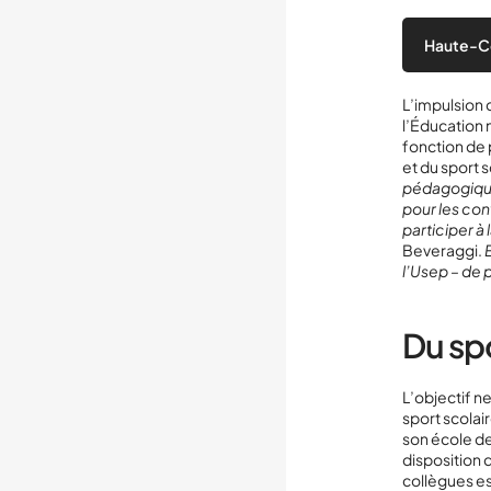
Haute-C
L’impulsion 
l’Éducation n
fonction de 
et du sport s
pédagogique
pour les con
participer 
Beveraggi.
l’Usep – de 
Du spo
L’objectif ne
sport scolair
son école de
disposition 
collègues es