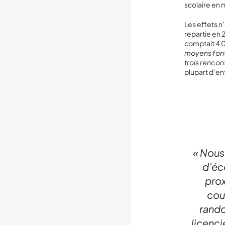
scolaire en 
Les effets n’
repartie en 
comptait 4 0
moyens font 
trois rencon
plupart d’ent
« Nous
d’éc
prox
cou
rand
licenci