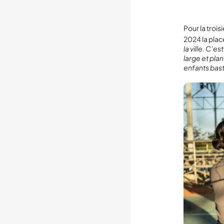
Pour la troi
2024 la plac
la ville. C’
large et pla
enfants bast