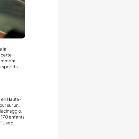
e la
 cette
idemment
 sportifs.
, en Haute-
our sur un,
 Macinaggio,
à 170 enfants
à l’Usep