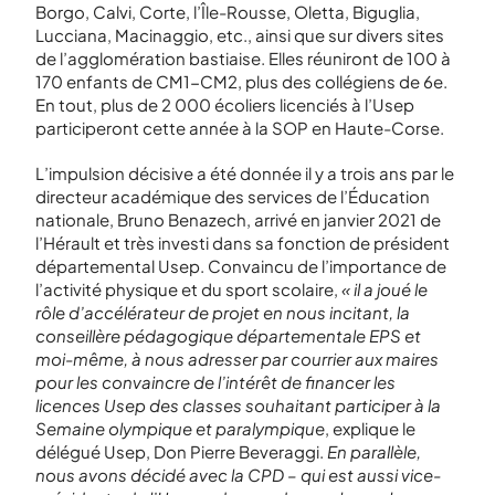
Borgo, Calvi, Corte, l’Île-Rousse, Oletta, Biguglia,
Lucciana, Macinaggio, etc., ainsi que sur divers sites
de l’agglomération bastiaise. Elles réuniront de 100 à
170 enfants de CM1-CM2, plus des collégiens de 6
e
.
En tout, plus de 2 000 écoliers licenciés à l’Usep
participeront cette année à la SOP en Haute-Corse.
L’impulsion décisive a été donnée il y a trois ans par le
directeur académique des services de l’Éducation
nationale, Bruno Benazech, arrivé en janvier 2021 de
l’Hérault et très investi dans sa fonction de président
départemental Usep. Convaincu de l’importance de
l’activité physique et du sport scolaire,
« il a joué le
rôle d’accélérateur de projet en nous incitant, la
conseillère pédagogique départementale EPS et
moi-même, à nous adresser par courrier aux maires
pour les convaincre de l’intérêt de financer les
licences Usep des classes souhaitant participer à la
Semaine olympique et paralympique
, explique le
délégué Usep, Don Pierre Beveraggi.
En parallèle,
nous avons décidé avec la CPD – qui est aussi vice-