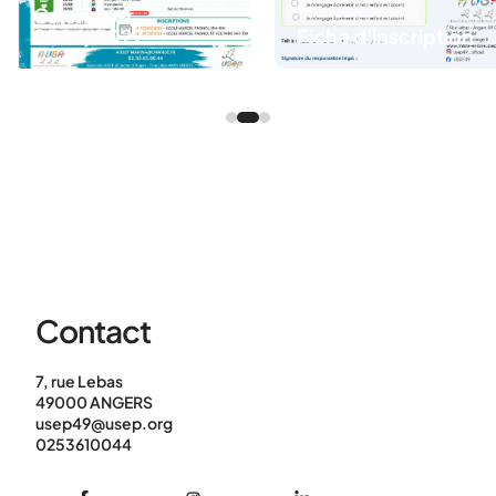
Calendrier
2026/2027
Fiche d'inscription
Contact
7, rue Lebas
49000 ANGERS
usep49@usep.org
0253610044