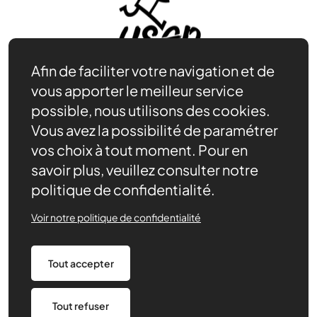
Afin de faciliter votre navigation et de
vous apporter le meilleur service
possible, nous utilisons des cookies.
Vous avez la possibilité de paramétrer
Être bénévole
vos choix à tout moment. Pour en
Nos ressources
savoir plus, veuillez consulter notre
Notre rôle
politique de confidentialité.
Actualités
Contact
Voir notre politique de confidentialité
Agenda
Nous soutenir
Nous trouver
Tout accepter
Politique de confidentialité
Tout refuser
Made by 148