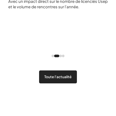
Avec un impact direct sur le nombre de licenciés Usep
et le volume de rencontres sur l’année.
15/11
Je 
dan
​Émi
Usep
Toute l'actualité