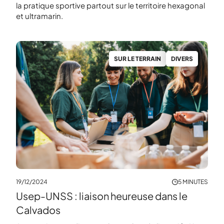
la pratique sportive partout sur le territoire hexagonal
et ultramarin.
S
SUR LE TERRAIN
DIVERS
NUTES
19/12/2024
5 MINUTES
Usep-UNSS : liaison heureuse dans le
Calvados
 Usep