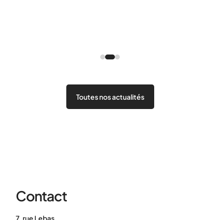
l’h
Parc
vous
Toutes nos actualités
Contact
7, rue Lebas