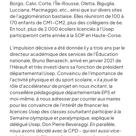
Borgo, Calvi, Corte, l’Île-Rousse, Oletta, Biguglia,
Lucciana, Macinaggio, etc., ainsi que sur divers sites
de l’agglomération bastiaise. Elles réuniront de 100 à
170 enfants de CM1-CM2, plus des collégiens de 6
e
.
En tout, plus de 2 000 écoliers licenciés à l’Usep
participeront cette année à la SOP en Haute-Corse.
L’impulsion décisive a été donnée il y a trois ans par le
directeur académique des services de l’Éducation
nationale, Bruno Benazech, arrivé en janvier 2021 de
l’Hérault et très investi dans sa fonction de président
départemental Usep. Convaincu de l’importance de
l’activité physique et du sport scolaire,
« il a joué le
rôle d’accélérateur de projet en nous incitant, la
conseillère pédagogique départementale EPS et
moi-même, à nous adresser par courrier aux maires
pour les convaincre de l’intérêt de financer les
licences Usep des classes souhaitant participer à la
Semaine olympique et paralympique
, explique le
délégué Usep, Don Pierre Beveraggi.
En parallèle,
nous avons décidé avec la CPD – qui est aussi vice-