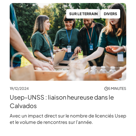
S
SUR LE TERRAIN
DIVERS
NUTES
19/12/2024
5 MINUTES
Usep-UNSS : liaison heureuse dans le
Calvados
 Usep
Avec un impact direct sur le nombre de licenciés Usep
et le volume de rencontres sur l’année.
15/11
La 