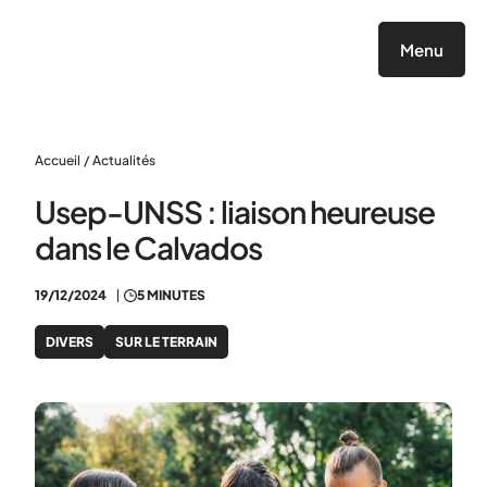
Panneau de gestion des cookies
Menu
Accueil
/
Actualités
Usep-UNSS : liaison heureuse
dans le Calvados
19/12/2024
5 MINUTES
DIVERS
SUR LE TERRAIN