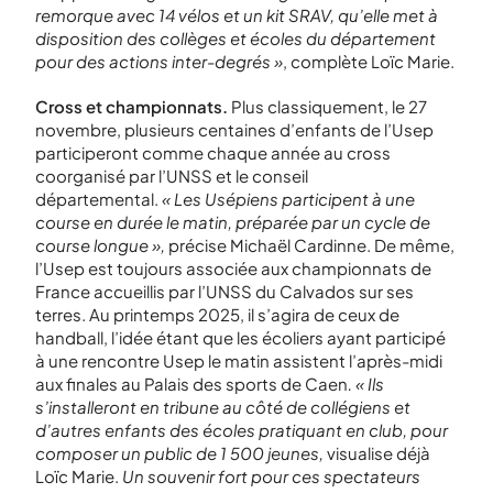
remorque avec 14 vélos et un kit SRAV, qu’elle met à
disposition des collèges et écoles du département
pour des actions inter-degrés »
, complète Loïc Marie.
Cross et championnats.
Plus classiquement, le 27
novembre, plusieurs centaines d’enfants de l’Usep
participeront comme chaque année au cross
coorganisé par l’UNSS et le conseil
départemental.
« Les Usépiens participent à une
course en durée le matin, préparée par un cycle de
course longue »,
précise Michaël Cardinne. De même,
l’Usep est toujours associée aux championnats de
France accueillis par l’UNSS du Calvados sur ses
terres. Au printemps 2025, il s’agira de ceux de
handball, l’idée étant que les écoliers ayant participé
à une rencontre Usep le matin assistent l’après-midi
aux finales au Palais des sports de Caen
. « Ils
s’installeront en tribune au côté de collégiens et
d’autres enfants des écoles pratiquant en club, pour
composer un public de 1 500 jeunes,
visualise déjà
Loïc Marie.
Un souvenir fort pour ces spectateurs