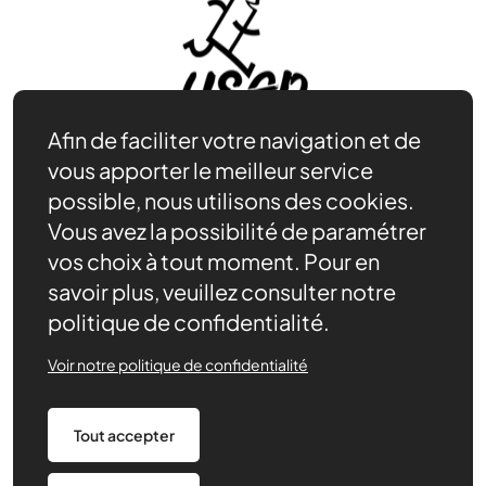
Afin de faciliter votre navigation et de
vous apporter le meilleur service
possible, nous utilisons des cookies.
Vous avez la possibilité de paramétrer
Être bénévole
vos choix à tout moment. Pour en
Nos ressources
savoir plus, veuillez consulter notre
Notre rôle
politique de confidentialité.
Actualités
Contact
Voir notre politique de confidentialité
Agenda
Nous soutenir
Nous trouver
Tout accepter