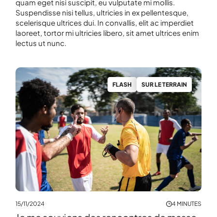
quam eget nisi suscipit, eu vulputate mi mollis.
Suspendisse nisi tellus, ultricies in ex pellentesque,
scelerisque ultrices dui. In convallis, elit ac imperdiet
laoreet, tortor mi ultricies libero, sit amet ultrices enim
lectus ut nunc.
S
FLASH
SUR LE TERRAIN
NUTES
15/11/2024
4 MINUTES