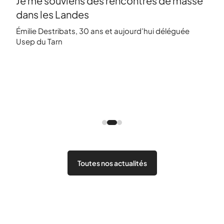
Je me souviens des rencontres de masse
dans les Landes
 Usep
​Émilie Destribats, 30 ans et aujourd’hui déléguée
Usep du Tarn
15/11
La 
l’h
Parc
vous
Toutes nos actualités