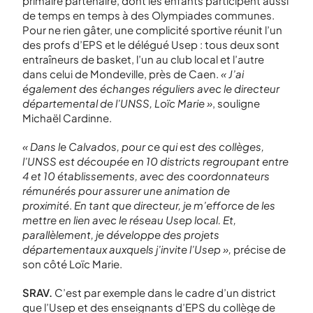
primaire partenaire, dont les enfants participent aussi
de temps en temps à des Olympiades communes.
Pour ne rien gâter, une complicité sportive réunit l’un
des profs d’EPS et le délégué Usep : tous deux sont
entraîneurs de basket, l’un au club local et l’autre
dans celui de Mondeville, près de Caen.
« J’ai
également des échanges réguliers avec le directeur
départemental de l’UNSS, Loïc Marie »
, souligne
Michaël Cardinne.
« Dans le Calvados, pour ce qui est des collèges,
l’UNSS est découpée en 10 districts regroupant entre
4 et 10 établissements, avec des coordonnateurs
rémunérés pour assurer une animation de
proximité
.
En tant que directeur, je m’efforce de les
mettre en lien avec le réseau Usep local. Et,
parallèlement, je développe des projets
départementaux auxquels j’invite l’Usep »,
précise de
son côté Loïc Marie.
SRAV.
C’est par exemple dans le cadre d’un district
que l’Usep et des enseignants d’EPS du collège de