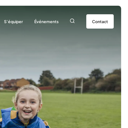
S’équiper
Événements
Contact
SEP 49
25/2026
Nos ressources
Agenda
sociation
Prêt de matériel
Actualités
dhérer à l’USEP
e