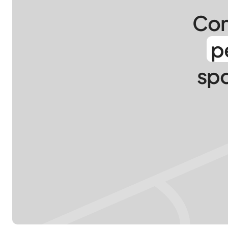
Con
p
spo