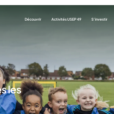
Découvrir
Activités USEP 49
S’investir
Présentation
Rencontres sportives associatives U
Brochure 20
Notre rôle
Stage multisport vacances
Gérer mon as
Nos actions
Angers Ecole de sport USEP
S’affilier / A
Nos partenaires
Être bénévol
Nous trouver
s les