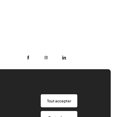
Être bénévole
Nos ressources
Tout accepter
Notre rôle
Actualités
Contact
Agenda