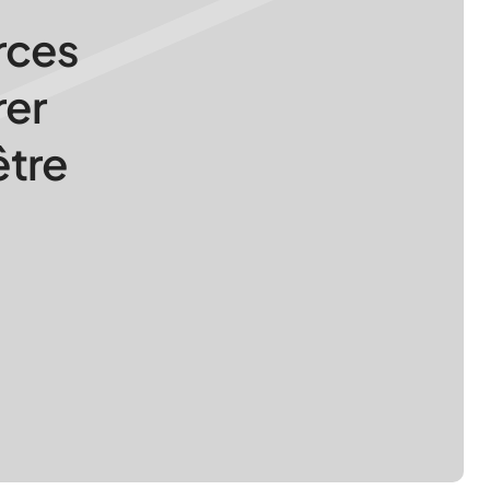
rces
rer
être